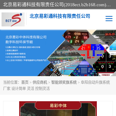
北京易彩通科技有限责任公司(2018ect.b2b168.com)主要提供陕西计时记分系统，全国统一热线：15611947915.北京易彩通科技有限责任公司有一支长期从事智能控制系统研发的高素质的队伍，具有嵌入式系统，视频系统、通信系统、网络系统，体育计时系统的知识和技能。强力打造体育比赛计时计分系统、智能升降旗系统、标准时钟系统、赛事编排及信息发布系统，为用户提供较新的，较廉价的，应用解决方案。
北京易彩通科技有限责任公司
记分系统
游泳计时系统
智能颁奖旗系统
GPS同步时钟系统
计时计分及成绩处理系统
计时记分系统
当前位置：
首页
>
供应商机
>
智能颁奖旗系统
> 阜阳自动升旗系统
体育场馆影像采集回放系
游泳馆水下摄影采集救生
厂家 设计简单 灵活 控制灵活
统
系统
标准同步时钟系统
自动升旗系统