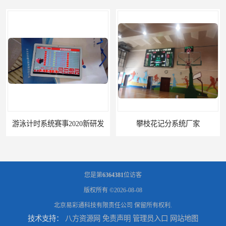
游泳计时系统赛事2020新研发
攀枝花记分系统厂家
您是第
6364381
位访客
版权所有 ©2026-08-08
北京易彩通科技有限责任公司
保留所有权利.
技术支持：
八方资源网
免责声明
管理员入口
网站地图