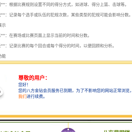
分规则**：根据比赛规则设置不同的得分方式，如进球、得分上篮、击球等。
规系统**：记录每个选手或队伍的犯规次数，某些类型的犯规可能会影响分数
据展示
显示**：在赛场或比赛页面上显示当前的时间和分数。
史记录**：记录比赛的每个回合或每个得分的时间，以便回顾和分析。
理功能
界面**：便于裁判或工作人员快速输入和更新信息。
分析**：提供比赛的统计数据，如投篮、犯规次数等。
性
种设备支持**：能够在不同的设备上使用，如手机、平板、电脑等。
连接**：在线比赛时，能够实时更新并与观众分享数据。
能提升比赛的组织性和观赏性，确保每个参与者都能得到的对待和准确的
呢？