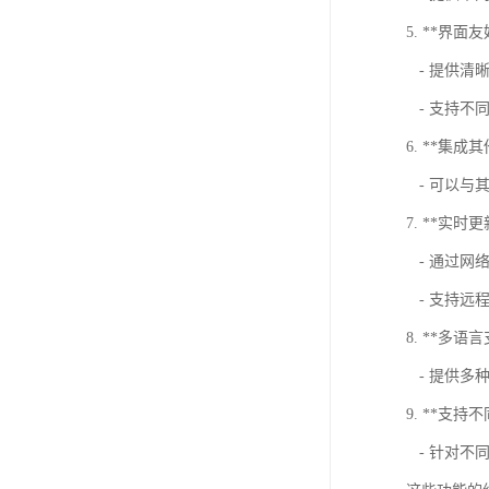
5. **界面友
- 提供清
- 支持不
6. **集成
- 可以与
7. **实时更
- 通过网
- 支持远
8. **多语
- 提供多
9. **支持
- 针对不