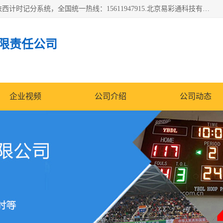
北京易彩通科技有限责任公司(2018ect.b2b168.com)主要提供陕西计时记分系统，全国统一热线：15611947915.北京易彩通科技有限责任公司有一支长期从事智能控制系统研发的高素质的队伍，具有嵌入式系统，视频系统、通信系统、网络系统，体育计时系统的知识和技能。强力打造体育比赛计时计分系统、智能升降旗系统、标准时钟系统、赛事编排及信息发布系统，为用户提供较新的，较廉价的，应用解决方案。
限责任公司
企业视频
公司介绍
公司动态