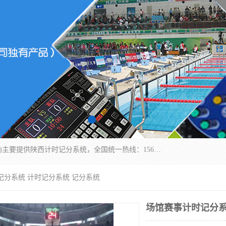
北京易彩通科技有限责任公司(2018ect.b2b168.com)主要提供陕西计时记分系统，全国统一热线：15611947915.北京易彩通科技有限责任公司有一支长期从事智能控制系统研发的高素质的队伍，具有嵌入式系统，视频系统、通信系统、网络系统，体育计时系统的知识和技能。强力打造体育比赛计时计分系统、智能升降旗系统、标准时钟系统、赛事编排及信息发布系统，为用户提供较新的，较廉价的，应用解决方案。
记分系统 计时记分系统 记分系统
场馆赛事计时记分系