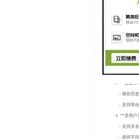
计时记分系
1. **计时功
- 实时显
- 提供时
2. **记分功
- 实时记
- 自动计
3. **数据存
- 保存历
- 支持导
4. **多用
- 支持多
- 提供不