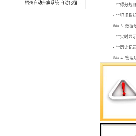
梧州自动升旗系统 自动化程度高 性价比高
- **得
- **犯
### 3. 数
- **实时
- **历
### 4. 管
- **用户
- **统计
### 5. 兼容
- **多
- **网络
这样的系统
步详细说明