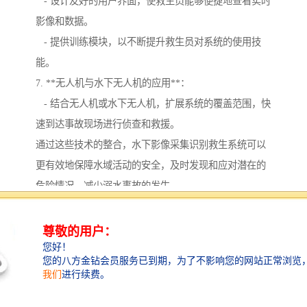
- 设计友好的用户界面，使救生员能够便捷地查看实时
影像和数据。
- 提供训练模块，以不断提升救生员对系统的使用技
能。
7. **无人机与水下无人机的应用**：
- 结合无人机或水下无人机，扩展系统的覆盖范围，快
速到达事故现场进行侦查和救援。
通过这些技术的整合，水下影像采集识别救生系统可以
更有效地保障水域活动的安全，及时发现和应对潜在的
危险情况，减少溺水事故的发生。
影像采集系统的功能主要包括以下几个方面：
1. **图像采集**：通过传感器（如CCD、CMOS等）采
集不同类型的图像（如照片、视频等），并将其转化为
数字信号。
2. **图像处理**：对采集到的图像进行处理，包括降