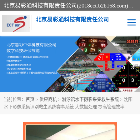
北京易彩通科技有限责任公司(2018ect.b2b168.com)主要提供陕西计时记分系统，全国统一热线：15611947915.北京易彩通科技有限责任公司有一支长期从事智能控制系统研发的高素质的队伍，具有嵌入式系统，视频系统、通信系统、网络系统，体育计时系统的知识和技能。强力打造体育比赛计时计分系统、智能升降旗系统、标准时钟系统、赛事编排及信息发布系统，为用户提供较新的，较廉价的，应用解决方案。
北京易彩通科技有限责任公司
记分系统
游泳计时系统
智能颁奖旗系统
GPS同步时钟系统
计时计分及成绩处理系统
计时记分系统
当前位置：
首页
>
供应商机
>
游泳馆水下摄影采集救生系统
> 沈阳
体育场馆影像采集回放系
游泳馆水下摄影采集救生
水下影像采集识别救生系统赛事系统 大数据处理 提高管理效率
统
系统
标准同步时钟系统
自动升旗系统