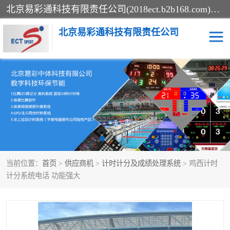
北京易彩通科技有限责任公司(2018ect.b2b168.com)主要提供陕西计时记分系统，全国统一热线：15611947915.北京易彩通科技有限责任公司有一支长期从事智能控制系统研发的高素质的队伍，具有嵌入式系统，视频系统、通信系统、网络系统，体育计时系统的知识和技能。强力打造体育比赛计时计分系统、智能升降旗系统、标准时钟系统、赛事编排及信息发布系统，为用户提供较新的，较廉价的，应用解决方案。
北京易彩通科技有限责任公司
记分系统
游泳计时系统
智能颁奖旗系统
GPS同步时钟系统
计时计分及成绩处理系统
计时记分系统
当前位置：
首页
>
供应商机
>
计时计分及成绩处理系统
> 鸡西计时
体育场馆影像采集回放系
游泳馆水下摄影采集救生
计分系统电话 功能强大
统
系统
标准同步时钟系统
自动升旗系统