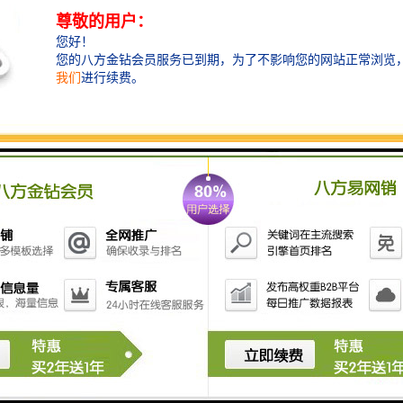
- **得分记录**：实时记录比赛或活动中的分数情况。
- **得分调整**：支持手动调整得分，适应规则变更或
判罚情况。
- **得分统计**：自动统计各方得分，并生成汇总报
告。
3. **显示功能**：
- **实时显示**：在屏幕上实时显示计时和计分信息。
- **多种显示模式**：可以切换不同的显示模式，例如
大字体、模式等。
- **历史记录**：查看之前的计时与计分记录，便于分
析和反馈。
4. **通知功能**：
- **声音提示**：在特定时间或得分时发出声音提示，
提醒参与者。
- **视觉提示**：使用闪烁灯光或改变颜色来吸引注