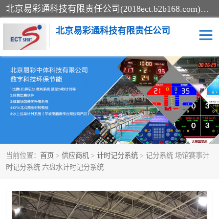
北京易彩通科技有限责任公司(2018ect.b2b168.com)主要提供陕西计时记分系统，全国统一热线：15611947915.北京易彩通科技有限责任公司有一支长期从事智能控制系统研发的高素质的队伍，具有嵌入式系统，视频系统、通信系统、网络系统，体育计时系统的知识和技能。强力打造体育比赛计时计分系统、智能升降旗系统、标准时钟系统、赛事编排及信息发布系统，为用户提供较新的，较廉价的，应用解决方案。
北京易彩通科技有限责任公司
记分系统
游泳计时系统
智能颁奖旗系统
GPS同步时钟系统
计时计分及成绩处理系统
计时记分系统
当前位置：
首页
>
供应商机
>
计时记分系统
> 记分系统 场馆赛事计
体育场馆影像采集回放系
游泳馆水下摄影采集救生
时记分系统 六盘水计时记分系统
统
系统
标准同步时钟系统
自动升旗系统