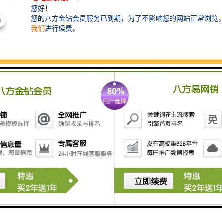
6. **用户友好界面**：提供直观的用户界面，便于操作
和管理，用户可以通过图形化界面进行设置和控制。
7. **远程访问**：支持网络远程访问，用户可以通过互
联网随时随地查看实时视频和回放影像，增强了系统的
灵活性。
8. **安全性**：系统通常具备数据加密、权限管理等安
全措施，以保护影像资料不被 unauthorized access。
9. **兼容性**：能够与多种设备和系统进行联网和集
成，支持多种视频格式与传输协议，增强系统的适用
性。
10. **多种输出方式**：支持通过多种媒介（如HDMI、
VGA等）进行影像输出，满足不同显示需求。
这些特点使得影像采集回放系统在监控和数据分析应用
中发挥着重要的作用。