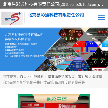
北京易彩通科技有限责任公司(2018ect.b2b168.com)主要提供陕西计时记分系统，全国统一热线：15611947915.北京易彩通科技有限责任公司有一支长期从事智能控制系统研发的高素质的队伍，具有嵌入式系统，视频系统、通信系统、网络系统，体育计时系统的知识和技能。强力打造体育比赛计时计分系统、智能升降旗系统、标准时钟系统、赛事编排及信息发布系统，为用户提供较新的，较廉价的，应用解决方案。
北京易彩通科技有限责任公司
记分系统
游泳计时系统
智能颁奖旗系统
GPS同步时钟系统
计时计分及成绩处理系统
计时记分系统
当前位置：
首页
>
供应商机
>
体育场馆影像采集回放系统
> 海北体
体育场馆影像采集回放系
游泳馆水下摄影采集救生
育场馆体育场馆影像采集回放系统 高清晰度的影像采集
统
系统
标准同步时钟系统
自动升旗系统