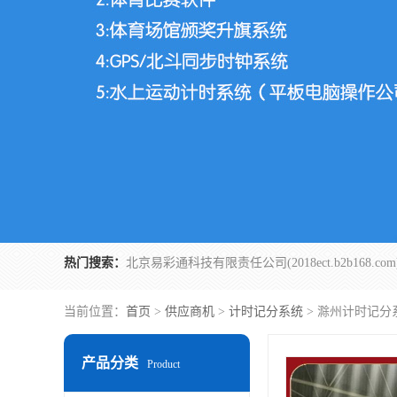
热门搜索：
当前位置：
首页
>
供应商机
>
计时记分系统
> 滁州计时记分
产品分类
Product