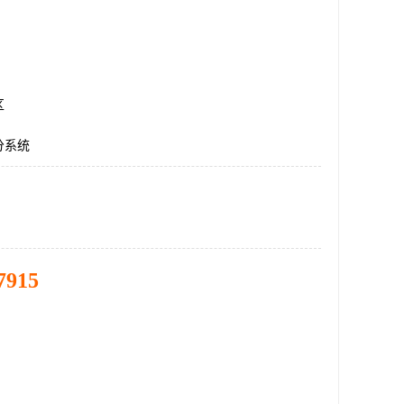
区
分系统
7915