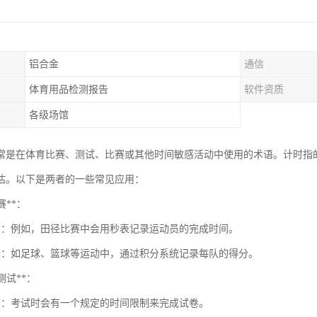
铝合金
通信
体育用品检测报告
软件资质
各级场馆
常是在体育比赛、测试、比赛或其他时间敏感活动中使用的术语。计时指
估。以下是两者的一些常见应用：
赛**：
时**：例如，田径比赛中会用秒表记录运动员的完成时间。
分**：如足球、篮球等运动中，通过积分系统记录每队的得分。
和测试**：
时**：考试时会有一个规定的时间限制来完成试卷。