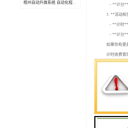
梧州自动升旗系统 自动化程度高 性价比高
- **计
3. **活动
- **计
- **计
如果你有更
计时收费管
等。在这个
以下是一个
1. **用户管
- 用户注
- 用户角
2. **项目管
- 创建和