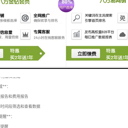
项目设置计费标准（如按小时收费）
录**：
停止计时
入时间记录
间记录的历史
算**：
据时间记录和计费标准计算费用
用明细和生成
成**：
目报告和费用报告
同时间段筛选和查看数据
和提醒**：
期提醒