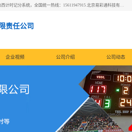
北京易彩通科技有限责任公司(2018ect.b2b168.com)主要提供陕西计时记分系统，全国统一热线：15611947915.北京易彩通科技有限责任公司有一支长期从事智能控制系统研发的高素质的队伍，具有嵌入式系统，视频系统、通信系统、网络系统，体育计时系统的知识和技能。强力打造体育比赛计时计分系统、智能升降旗系统、标准时钟系统、赛事编排及信息发布系统，为用户提供较新的，较廉价的，应用解决方案。
限责任公司
企业视频
公司介绍
公司动态