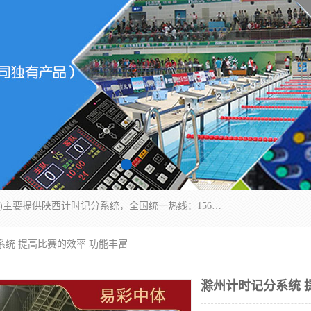
北京易彩通科技有限责任公司(2018ect.b2b168.com)主要提供陕西计时记分系统，全国统一热线：15611947915.北京易彩通科技有限责任公司有一支长期从事智能控制系统研发的高素质的队伍，具有嵌入式系统，视频系统、通信系统、网络系统，体育计时系统的知识和技能。强力打造体育比赛计时计分系统、智能升降旗系统、标准时钟系统、赛事编排及信息发布系统，为用户提供较新的，较廉价的，应用解决方案。
系统 提高比赛的效率 功能丰富
滁州计时记分系统 