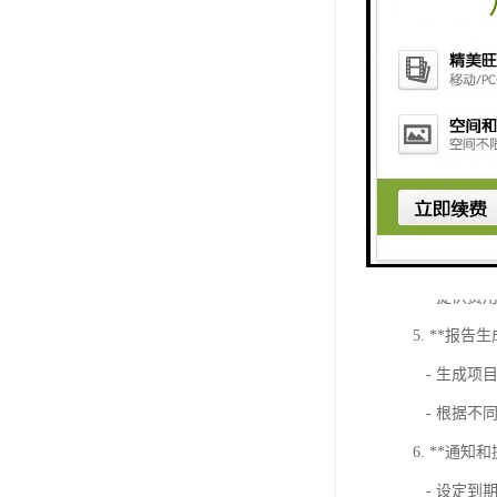
- 为每个
3. **时间记
- 启动和
- 手动输
- 查看时
4. **费用计
- 自动根
- 提供费
5. **报告生
- 生成项
- 根据不
6. **通知
- 设定到