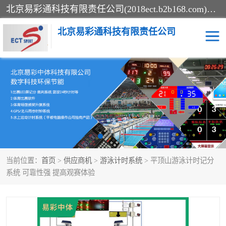
北京易彩通科技有限责任公司(2018ect.b2b168.com)主要提供陕西计时记分系统，全国统一热线：15611947915.北京易彩通科技有限责任公司有一支长期从事智能控制系统研发的高素质的队伍，具有嵌入式系统，视频系统、通信系统、网络系统，体育计时系统的知识和技能。强力打造体育比赛计时计分系统、智能升降旗系统、标准时钟系统、赛事编排及信息发布系统，为用户提供较新的，较廉价的，应用解决方案。
北京易彩通科技有限责任公司
记分系统
游泳计时系统
智能颁奖旗系统
GPS同步时钟系统
计时计分及成绩处理系统
计时记分系统
当前位置：
首页
>
供应商机
>
游泳计时系统
> 平顶山游泳计时记分
体育场馆影像采集回放系
游泳馆水下摄影采集救生
系统 可靠性强 提高观赛体验
统
系统
标准同步时钟系统
自动升旗系统