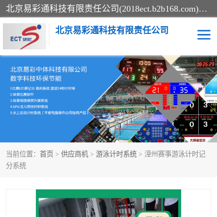
北京易彩通科技有限责任公司(2018ect.b2b168.com)主要提供陕西计时记分系统，全国统一热线：15611947915.北京易彩通科技有限责任公司有一支长期从事智能控制系统研发的高素质的队伍，具有嵌入式系统，视频系统、通信系统、网络系统，体育计时系统的知识和技能。强力打造体育比赛计时计分系统、智能升降旗系统、标准时钟系统、赛事编排及信息发布系统，为用户提供较新的，较廉价的，应用解决方案。
北京易彩通科技有限责任公司
记分系统
游泳计时系统
智能颁奖旗系统
GPS同步时钟系统
计时计分及成绩处理系统
计时记分系统
当前位置：
首页
>
供应商机
>
游泳计时系统
> 漳州赛事游泳计时记
体育场馆影像采集回放系
游泳馆水下摄影采集救生
分系统
统
系统
标准同步时钟系统
自动升旗系统