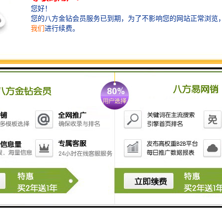
环境因素、位置变化等，为救援决策提供数据支持，从
而提升救援成功率。
3. **自动报警机制**：智能化系统可以设置自动报警功
能，一旦识别到溺水者或其他紧急情况，会立即向相关
救援单位发送警报，启动救援程序，提高反应速度。
4. **环境适应性**：现代水下影像采集系统通常配备的
传感器，能够在复杂环境条件下（如浑浊水域、暗光条
件等）有效工作，通过智能算法进行图像增强和处理，
确保识别的准确性。
5. **长时间监控**：智能化系统可以实现不间断监控，
通过无线传输技术将采集到的实时影像数据传输给救援
指挥中心，增加了救援的可视化管理。
6. **培训与预演**：系统可以通过模拟和训练功能，对
救援人员进行水下救援的培训，提升他们的技能和应对
突发事件的能力。