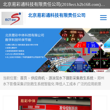
北京易彩通科技有限责任公司(2018ect.b2b168.com)主要提供陕西计时记分系统，全国统一热线：15611947915.北京易彩通科技有限责任公司有一支长期从事智能控制系统研发的高素质的队伍，具有嵌入式系统，视频系统、通信系统、网络系统，体育计时系统的知识和技能。强力打造体育比赛计时计分系统、智能升降旗系统、标准时钟系统、赛事编排及信息发布系统，为用户提供较新的，较廉价的，应用解决方案。
北京易彩通科技有限责任公司
记分系统
游泳计时系统
智能颁奖旗系统
GPS同步时钟系统
计时计分及成绩处理系统
计时记分系统
当前位置：
首页
>
供应商机
>
游泳馆水下摄影采集救生系统
> 郑州
体育场馆影像采集回放系
游泳馆水下摄影采集救生
水下影像采集识别救生系统智能化 降低人工成本 广泛的应用前景
统
系统
标准同步时钟系统
自动升旗系统