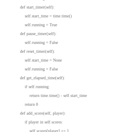
def start_timer(self):
self.start_time = time.time()
self.running = True
def pause_timer(self):
self.running = False
def reset_timer(self):
self.start_time = None
self.running = False
def get_elapsed_time(self):
if self.running:
return time.time() - self.start_time
return 0
def add_score(self, player):
if player in self.scores:
self.scores[player] += 1