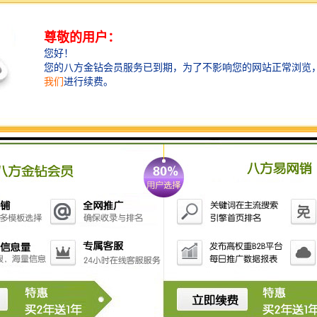
体育赛事计时计分及成绩处理系统的功能主要包括以下
几个方面：
1. **赛事管理**：
- 赛事类型选择（如田径、游泳、篮球等）
- 参赛队伍或选手的登记和管理
- 比赛日程安排和发布
2. **计时功能**：
- 的实时计时，支持多种计时方式（如秒表、电子计时
等）
- 自动触发计时器（例如，在起跑信号发出时自动开始
计时）
3. **计分功能**：
- 根据比赛规则自动计算和记录分数