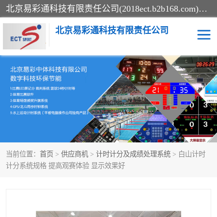
北京易彩通科技有限责任公司(2018ect.b2b168.com)主要提供陕西计时记分系统，全国统一热线：15611947915.北京易彩通科技有限责任公司有一支长期从事智能控制系统研发的高素质的队伍，具有嵌入式系统，视频系统、通信系统、网络系统，体育计时系统的知识和技能。强力打造体育比赛计时计分系统、智能升降旗系统、标准时钟系统、赛事编排及信息发布系统，为用户提供较新的，较廉价的，应用解决方案。
北京易彩通科技有限责任公司
记分系统
游泳计时系统
智能颁奖旗系统
GPS同步时钟系统
计时计分及成绩处理系统
计时记分系统
当前位置：
首页
>
供应商机
>
计时计分及成绩处理系统
> 白山计时
体育场馆影像采集回放系
游泳馆水下摄影采集救生
计分系统规格 提高观赛体验 显示效果好
统
系统
标准同步时钟系统
自动升旗系统