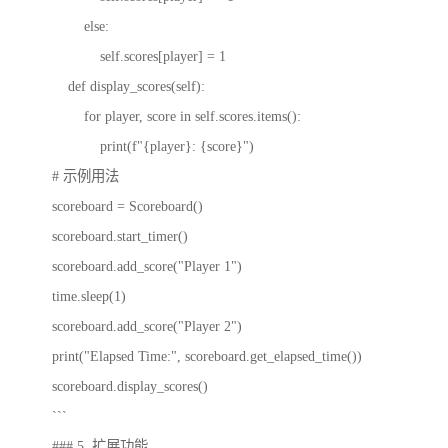
else:
self.scores[player] = 1
def display_scores(self):
for player, score in self.scores.items():
print(f"{player}: {score}")
# 示例用法
scoreboard = Scoreboard()
scoreboard.start_timer()
scoreboard.add_score("Player 1")
time.sleep(1)
scoreboard.add_score("Player 2")
print("Elapsed Time:", scoreboard.get_elapsed_time())
scoreboard.display_scores()
```
### 5. 扩展功能