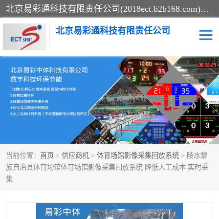
北京易彩通科技有限责任公司(2018ect.b2b168.com)主要提供陕西计时记分系统，全国统一热线：15611947915.北京易彩通科技有限责任公司有一支长期从事智能控制系统研发的高素质的队伍，具有嵌入式系统，视频系统、通信系统、网络系统，体育计时系统的知识和技能。强力打造体育比赛计时计分系统、智能升降旗系统、标准时钟系统、赛事编排及信息发布系统，为用户提供较新的，较廉价的，应用解决方案。
北京易彩通科技有限责任公司
记分系统
游泳计时系统
智能颁奖旗系统
GPS同步时钟系统
计时计分及成绩处理系统
计时记分系统
当前位置：
首页
>
供应商机
>
体育场馆影像采集回放系统
> 陵水黎
体育场馆影像采集回放系
游泳馆水下摄影采集救生
族自治县体育场馆体育场馆影像采集回放系统 降低人工成本 实时采
集
统
系统
标准同步时钟系统
自动升旗系统