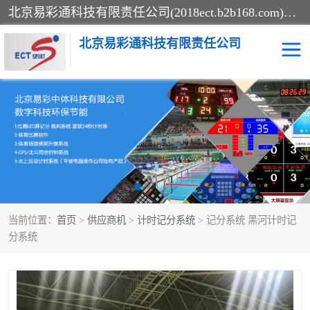
北京易彩通科技有限责任公司(2018ect.b2b168.com)主要提供陕西计时记分系统，全国统一热线：15611947915.北京易彩通科技有限责任公司有一支长期从事智能控制系统研发的高素质的队伍，具有嵌入式系统，视频系统、通信系统、网络系统，体育计时系统的知识和技能。强力打造体育比赛计时计分系统、智能升降旗系统、标准时钟系统、赛事编排及信息发布系统，为用户提供较新的，较廉价的，应用解决方案。
北京易彩通科技有限责任公司
记分系统
游泳计时系统
智能颁奖旗系统
GPS同步时钟系统
计时计分及成绩处理系统
计时记分系统
当前位置：
首页
>
供应商机
>
计时记分系统
> 记分系统 黑河计时记
体育场馆影像采集回放系
游泳馆水下摄影采集救生
分系统
统
系统
标准同步时钟系统
自动升旗系统