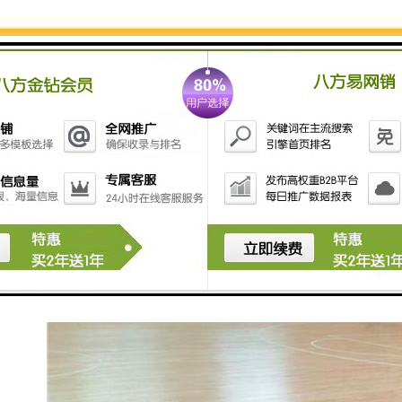
4. **观众体验**：对于观众来说，清晰的计时和得分显
示能够增强观看体验，让他们地理解比赛进程和选手表
现。
5. **决策支持**：在一些情况下，计时记分系统提供的
数据可以帮助裁判做出更准确的判断，减少争议和纠
纷。
6. **记录和存档**：计时记分系统能够自动记录比赛结
果，为日后查询、对比和研究提供便利，尤其是在长期
统计和趋势分析中尤为重要。
总之，计时记分系统是现代竞技体育和比赛活动中的工
具，确保了比赛的、透明与。