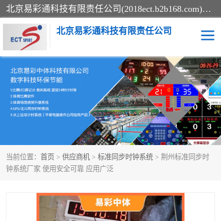
北京易彩通科技有限责任公司(2018ect.b2b168.com)主要提供陕西计时记分系统，全国统一热线：15611947915.北京易彩通科技有限责任公司有一支长期从事智能控制系统研发的高素质的队伍，具有嵌入式系统，视频系统、通信系统、网络系统，体育计时系统的知识和技能。强力打造体育比赛计时计分系统、智能升降旗系统、标准时钟系统、赛事编排及信息发布系统，为用户提供较新的，较廉价的，应用解决方案。
北京易彩通科技有限责任公司
记分系统
游泳计时系统
智能颁奖旗系统
GPS同步时钟系统
计时计分及成绩处理系统
计时记分系统
当前位置：
首页
>
供应商机
>
标准同步时钟系统
> 荆州标准同步时
体育场馆影像采集回放系
游泳馆水下摄影采集救生
钟系统厂家 使用安全可靠 应用广泛
统
系统
标准同步时钟系统
自动升旗系统