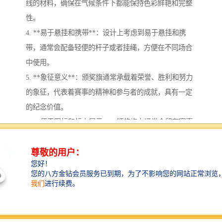
线的材料，确保在气候条件下都能保持色彩鲜艳和完整
性。
4. **易于悬挂和携带**：设计上考虑到易于悬挂和携
带，通常会配备轻便的杆子或者挂绳，方便在不同场合
中使用。
5. **象征意义**：颁奖旗通常承载着荣誉、胜利和努力
的象征，代表着赛事的精神和参与者的成就，具有一定
的纪念价值。
6. **便于图标和标志展示**：颁奖旗上通常会印有赛事
的标志、赞助商的或者获奖者的名称，便于宣传和识
别。
7. **可重复使用**：许多体育场馆会设有标志性的颁奖
旗，可以在不同的赛事中重复使用，降和资源浪费。
这些特点使得颁奖旗系统不仅在视觉上引人注目，还在
功能性和实用性上满足了赛事和颁奖活动的需求。