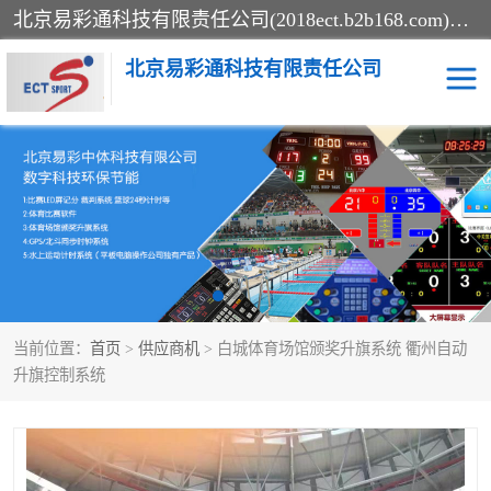
北京易彩通科技有限责任公司(2018ect.b2b168.com)主要提供陕西计时记分系统，全国统一热线：15611947915.北京易彩通科技有限责任公司有一支长期从事智能控制系统研发的高素质的队伍，具有嵌入式系统，视频系统、通信系统、网络系统，体育计时系统的知识和技能。强力打造体育比赛计时计分系统、智能升降旗系统、标准时钟系统、赛事编排及信息发布系统，为用户提供较新的，较廉价的，应用解决方案。
北京易彩通科技有限责任公司
记分系统
游泳计时系统
智能颁奖旗系统
GPS同步时钟系统
计时计分及成绩处理系统
计时记分系统
当前位置：
首页
>
供应商机
> 白城体育场馆颁奖升旗系统 衢州自动
体育场馆影像采集回放系
游泳馆水下摄影采集救生
升旗控制系统
统
系统
标准同步时钟系统
自动升旗系统