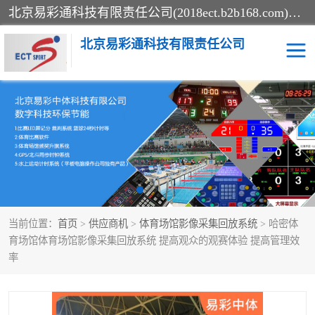
北京易彩通科技有限责任公司(2018ect.b2b168.com)主要提供陕西计时记分系统，全国统一热线：15611947915.北京易彩通科技有限责任公司有一支长期从事智能控制系统研发的高素质的队伍，具有嵌入式系统，视频系统、通信系统、网络系统，体育计时系统的知识和技能。强力打造体育比赛计时计分系统、智能升降旗系统、标准时钟系统、赛事编排及信息发布系统，为用户提供较新的，较廉价的，应用解决方案。
北京易彩通科技有限责任公司
记分系统
游泳计时系统
智能颁奖旗系统
GPS同步时钟系统
计时计分及成绩处理系统
计时记分系统
当前位置：
首页
>
供应商机
>
体育场馆影像采集回放系统
> 哈密体
体育场馆影像采集回放系
游泳馆水下摄影采集救生
育场馆体育场馆影像采集回放系统 提高观众的观赛体验 提高管理效
率
统
系统
标准同步时钟系统
自动升旗系统