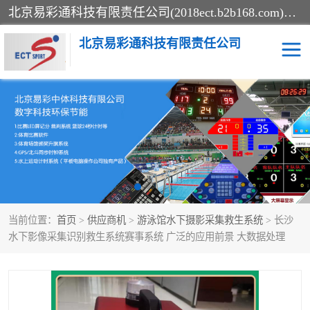
北京易彩通科技有限责任公司(2018ect.b2b168.com)主要提供陕西计时记分系统，全国统一热线：15611947915.北京易彩通科技有限责任公司有一支长期从事智能控制系统研发的高素质的队伍，具有嵌入式系统，视频系统、通信系统、网络系统，体育计时系统的知识和技能。强力打造体育比赛计时计分系统、智能升降旗系统、标准时钟系统、赛事编排及信息发布系统，为用户提供较新的，较廉价的，应用解决方案。
北京易彩通科技有限责任公司
记分系统
游泳计时系统
智能颁奖旗系统
GPS同步时钟系统
计时计分及成绩处理系统
计时记分系统
当前位置：
首页
>
供应商机
>
游泳馆水下摄影采集救生系统
> 长沙
体育场馆影像采集回放系
游泳馆水下摄影采集救生
水下影像采集识别救生系统赛事系统 广泛的应用前景 大数据处理
统
系统
标准同步时钟系统
自动升旗系统