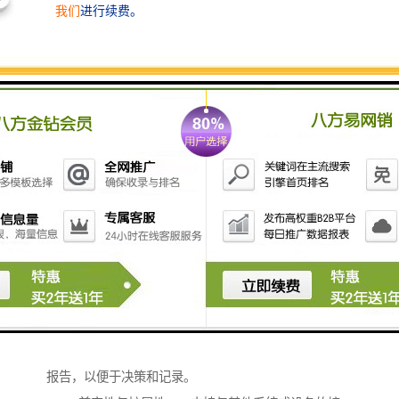
噪、增强、滤波、分割等，以提高图像质量和可用性。
3. **数据存储**：将处理后的图像数据存储在本地或云
端，以便后续查询和分析。
4. **实时监控**：能够实时显示采集到的图像，适用于
安防监控、成像等场景。
5. **数据传输**：提供图像数据的传输功能，可以通过
网络将图像发送到其他设备或系统。
6. **分析与识别**：通过算法分析图像内容，进行目标
检测、面部识别、异常检测等应用。
7. **用户接口**：提供友好的用户界面，方便用户操
作、设置参数和查看图像。
8. **多模态融合**：支持不同类型的传感器数据融合，
提升影像采集的全面性和准确性。
9. **报告生成**：能够根据采集和分析的数据生成各类
报告，以便于决策和记录。