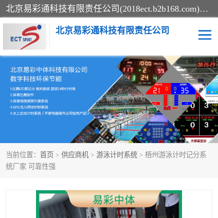
北京易彩通科技有限责任公司(2018ect.b2b168.com)主要提供陕西计时记分系统，全国统一热线：15611947915.北京易彩通科技有限责任公司有一支长期从事智能控制系统研发的高素质的队伍，具有嵌入式系统，视频系统、通信系统、网络系统，体育计时系统的知识和技能。强力打造体育比赛计时计分系统、智能升降旗系统、标准时钟系统、赛事编排及信息发布系统，为用户提供较新的，较廉价的，应用解决方案。
北京易彩通科技有限责任公司
记分系统
游泳计时系统
智能颁奖旗系统
GPS同步时钟系统
计时计分及成绩处理系统
计时记分系统
当前位置：
首页
>
供应商机
>
游泳计时系统
> 梧州游泳计时记分系
体育场馆影像采集回放系
游泳馆水下摄影采集救生
统厂家 可靠性强
统
系统
标准同步时钟系统
自动升旗系统