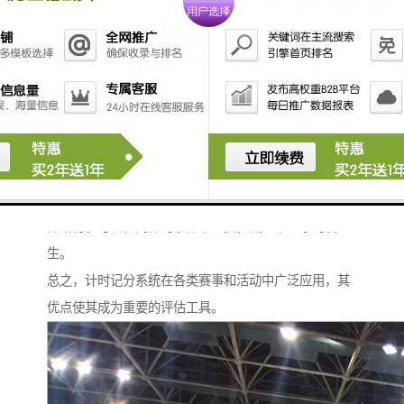
5. **标准化测评**：计时和记分系统可以提供统一的评
估标准，使不同参与者或团队之间的比较变得更加简单
和直接。
6. **提高观赏性**：在比赛或活动中，计时记分系统能
够增加观众的期待感和参与感，使赛事更加紧张。
7. **便于管理**：对于赛事组织者而言，计时记分系统
的实施有助于提高管理效率，简化比赛流程。
8. **促进公平竞争**：通过公平的计时和记分方式，确
保所有参与者在同样的条件下比赛，减少不现象的发
生。
总之，计时记分系统在各类赛事和活动中广泛应用，其
优点使其成为重要的评估工具。