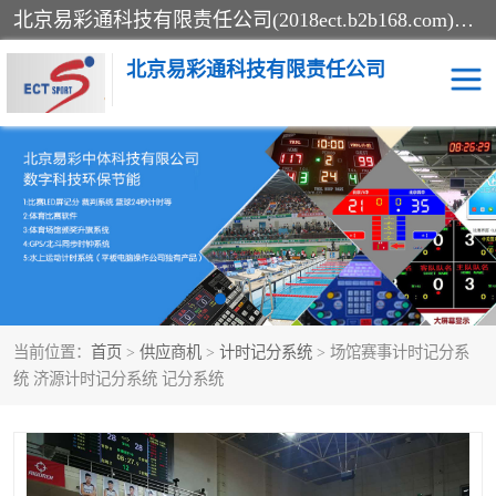
北京易彩通科技有限责任公司(2018ect.b2b168.com)主要提供陕西计时记分系统，全国统一热线：15611947915.北京易彩通科技有限责任公司有一支长期从事智能控制系统研发的高素质的队伍，具有嵌入式系统，视频系统、通信系统、网络系统，体育计时系统的知识和技能。强力打造体育比赛计时计分系统、智能升降旗系统、标准时钟系统、赛事编排及信息发布系统，为用户提供较新的，较廉价的，应用解决方案。
北京易彩通科技有限责任公司
记分系统
游泳计时系统
智能颁奖旗系统
GPS同步时钟系统
计时计分及成绩处理系统
计时记分系统
当前位置：
首页
>
供应商机
>
计时记分系统
> 场馆赛事计时记分系
体育场馆影像采集回放系
游泳馆水下摄影采集救生
统 济源计时记分系统 记分系统
统
系统
标准同步时钟系统
自动升旗系统