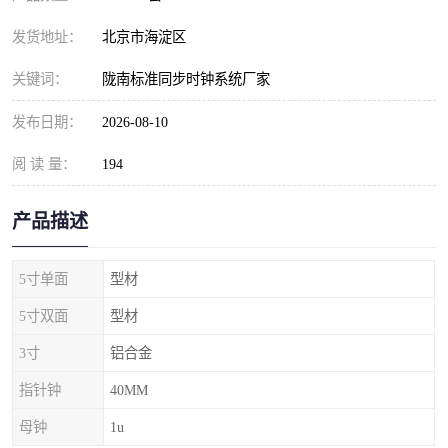
发货地址：
北京市海淀区
关键词：
陇南标准同步时钟系统厂家
发布日期：
2026-08-10
阅 读 量：
194
产品描述
5寸单面
型材
5寸双面
型材
3寸
铝合金
指针钟
40MM
母钟
1u