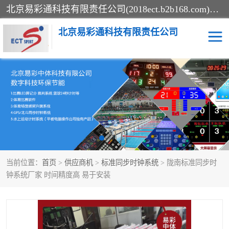
北京易彩通科技有限责任公司(2018ect.b2b168.com)主要提供陕西计时记分系统，全国统一热线：15611947915.北京易彩通科技有限责任公司有一支长期从事智能控制系统研发的高素质的队伍，具有嵌入式系统，视频系统、通信系统、网络系统，体育计时系统的知识和技能。强力打造体育比赛计时计分系统、智能升降旗系统、标准时钟系统、赛事编排及信息发布系统，为用户提供较新的，较廉价的，应用解决方案。
北京易彩通科技有限责任公司
记分系统
游泳计时系统
智能颁奖旗系统
GPS同步时钟系统
计时计分及成绩处理系统
计时记分系统
当前位置：
首页
>
供应商机
>
标准同步时钟系统
> 陇南标准同步时
体育场馆影像采集回放系
游泳馆水下摄影采集救生
钟系统厂家 时间精度高 易于安装
统
系统
标准同步时钟系统
自动升旗系统