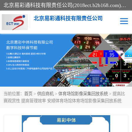
北京易彩通科技有限责任公司(2018ect.b2b168.com)主要提供陕西计时记分系统，全国统一热线：15611947915.北京易彩通科技有限责任公司有一支长期从事智能控制系统研发的高素质的队伍，具有嵌入式系统，视频系统、通信系统、网络系统，体育计时系统的知识和技能。强力打造体育比赛计时计分系统、智能升降旗系统、标准时钟系统、赛事编排及信息发布系统，为用户提供较新的，较廉价的，应用解决方案。
北京易彩通科技有限责任公司
记分系统
游泳计时系统
智能颁奖旗系统
GPS同步时钟系统
计时计分及成绩处理系统
计时记分系统
当前位置：
首页
>
供应商机
>
体育场馆影像采集回放系统
> 提高比
体育场馆影像采集回放系
游泳馆水下摄影采集救生
赛观赏性 提高管理效率 安顺体育场馆体育场馆影像采集回放系统
统
系统
标准同步时钟系统
自动升旗系统