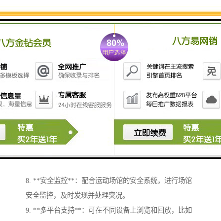
2. **多角度切换**：支持多摄像头实时切换，观众可以
从不同的角度观看赛事，增加观看的乐趣和体验。
3. **高清录像**：提供高分辨率视频录制，确保回放时
图像质量清晰，细节丰富。
4. **回放功能**：可以快速定位到赛事关键时刻进行回
放，帮助观众、教练、裁判等分析赛事过程。
5. **数据分析**：结合影像，提供数据统计和分析功
能，例如运动员的表现、战术变化、球队对抗等。
6. **实时转播**：能够与直播平台对接，实现赛事的实
时在线直播，扩大观众范围。
7. **云存储**：支持将收集到的影像资料存储在云端，
方便日后查阅、下载和分享。
8. **安全监控**：配合运动场馆的安全系统，进行场馆
安全监控，及时发现并处理突况。
9. **多平台支持**：可在不同设备上浏览和回放，比如