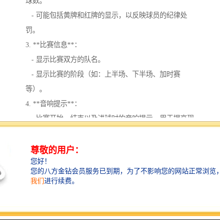
球数。
- 可能包括黄牌和红牌的显示，以反映球员的纪律处
罚。
3. **比赛信息**：
- 显示比赛双方的队名。
- 显示比赛的阶段（如：上半场、下半场、加时赛
等）。
4. **音响提示**：
- 比赛开始、结束以及进球时的音响提示，用于提高现
场氛围。
5. **用户界面**：
- 友好的用户界面，便于裁判或记录员操作和使用。
6. **网络连接**：
- 有些现代计时记分系统可以通过网络连接，将数据实
时上传到网站或应用程序，供观众在线查看。