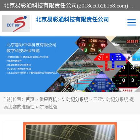
北京易彩通科技有限责任公司(2018ect.b2b168.com)主要提供陕西计时记分系统，全国统一热线：15611947915.北京易彩通科技有限责任公司有一支长期从事智能控制系统研发的高素质的队伍，具有嵌入式系统，视频系统、通信系统、网络系统，体育计时系统的知识和技能。强力打造体育比赛计时计分系统、智能升降旗系统、标准时钟系统、赛事编排及信息发布系统，为用户提供较新的，较廉价的，应用解决方案。
北京易彩通科技有限责任公司
记分系统
游泳计时系统
智能颁奖旗系统
GPS同步时钟系统
计时计分及成绩处理系统
计时记分系统
当前位置：
首页
>
供应商机
>
计时记分系统
> 三亚计时记分系统 提
体育场馆影像采集回放系
游泳馆水下摄影采集救生
高比赛的准确性 可扩展性强
统
系统
标准同步时钟系统
自动升旗系统