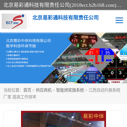
北京易彩通科技有限责任公司(2018ect.b2b168.com)主要提供陕西计时记分系统，全国统一热线：15611947915.北京易彩通科技有限责任公司有一支长期从事智能控制系统研发的高素质的队伍，具有嵌入式系统，视频系统、通信系统、网络系统，体育计时系统的知识和技能。强力打造体育比赛计时计分系统、智能升降旗系统、标准时钟系统、赛事编排及信息发布系统，为用户提供较新的，较廉价的，应用解决方案。
北京易彩通科技有限责任公司
记分系统
游泳计时系统
智能颁奖旗系统
GPS同步时钟系统
计时计分及成绩处理系统
计时记分系统
当前位置：
首页
>
供应商机
>
智能颁奖旗系统
> 江西自动升旗系统
体育场馆影像采集回放系
游泳馆水下摄影采集救生
厂家 提高工作效率
统
系统
标准同步时钟系统
自动升旗系统