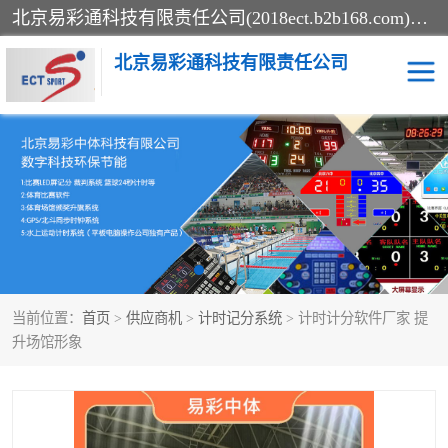
北京易彩通科技有限责任公司(2018ect.b2b168.com)主要提供陕西计时记分系统，全国统一热线：15611947915.北京易彩通科技有限责任公司有一支长期从事智能控制系统研发的高素质的队伍，具有嵌入式系统，视频系统、通信系统、网络系统，体育计时系统的知识和技能。强力打造体育比赛计时计分系统、智能升降旗系统、标准时钟系统、赛事编排及信息发布系统，为用户提供较新的，较廉价的，应用解决方案。
北京易彩通科技有限责任公司
记分系统
游泳计时系统
智能颁奖旗系统
GPS同步时钟系统
计时计分及成绩处理系统
计时记分系统
当前位置：
首页
>
供应商机
>
计时记分系统
> 计时计分软件厂家 提
体育场馆影像采集回放系
游泳馆水下摄影采集救生
升场馆形象
统
系统
标准同步时钟系统
自动升旗系统