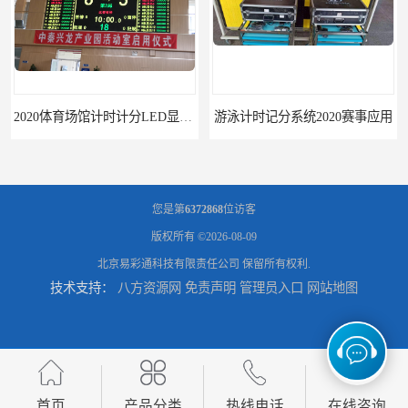
游泳计时记分系统2020赛事应用
游泳计时系统赛事2020新研发
您是第
6372868
位访客
版权所有 ©2026-08-09
北京易彩通科技有限责任公司
保留所有权利.
技术支持：
八方资源网
免责声明
管理员入口
网站地图
攀枝花记分系统厂家
临夏记分系统厂家
首页
产品分类
热线电话
在线咨询