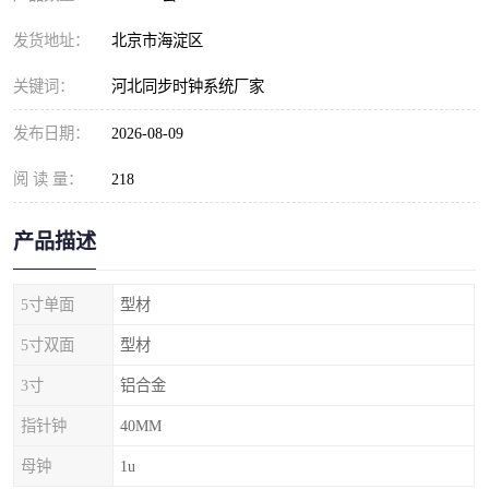
发货地址：
北京市海淀区
关键词：
河北同步时钟系统厂家
发布日期：
2026-08-09
阅 读 量：
218
产品描述
5寸单面
型材
5寸双面
型材
3寸
铝合金
指针钟
40MM
母钟
1u