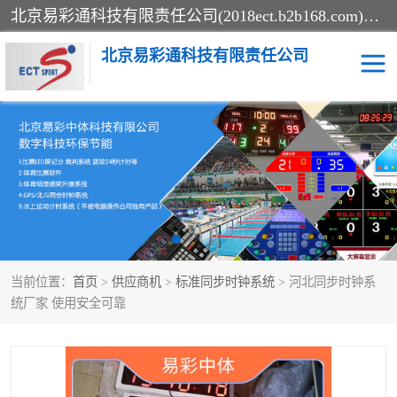
北京易彩通科技有限责任公司(2018ect.b2b168.com)主要提供陕西计时记分系统，全国统一热线：15611947915.北京易彩通科技有限责任公司有一支长期从事智能控制系统研发的高素质的队伍，具有嵌入式系统，视频系统、通信系统、网络系统，体育计时系统的知识和技能。强力打造体育比赛计时计分系统、智能升降旗系统、标准时钟系统、赛事编排及信息发布系统，为用户提供较新的，较廉价的，应用解决方案。
北京易彩通科技有限责任公司
记分系统
游泳计时系统
智能颁奖旗系统
GPS同步时钟系统
计时计分及成绩处理系统
计时记分系统
当前位置：
首页
>
供应商机
>
标准同步时钟系统
> 河北同步时钟系
体育场馆影像采集回放系
游泳馆水下摄影采集救生
统厂家 使用安全可靠
统
系统
标准同步时钟系统
自动升旗系统