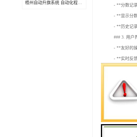
梧州自动升旗系统 自动化程度高 性价比高
- **分
- **显
- **历史
### 3. 用
- **友
- **实
### 4. 扩
- **多个
- **音效
- **数
### 5. 应
- **体育
- **游戏