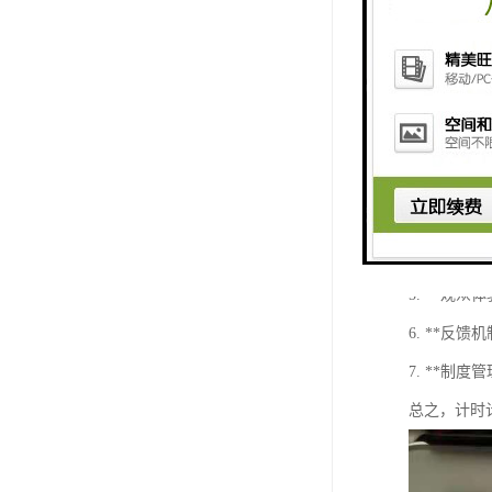
- **考试
以上是一个
计时计分系
1. **
2. **
3. **
4. **
5. **
6. **
7. **
总之，计时