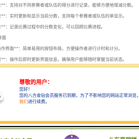
数记录**：支持对不同参赛者或队伍的得分进行记录，能够方便地增减分数。
示分数**：实时更新和显示当前分数，支持每个参赛者或队伍的单显示。
记录**：记录比赛过程中的分数变化，可以回顾比赛进程。
户界面
好的操作界面**：简单易用的按钮布局，方便操作者进行计时和计分。
时反馈**：操作后即时更新界面信息，确保用户能够随时掌握当前状态。
展功能
参赛者**：支持同时记录多个参赛者或队伍的分数和时间。
提示**：在计时结束或分数变动时提供声音提示。
据导出**：可以将计时和计分数据导出为文件，便于后续分析和记录。
用场景
比赛**：如篮球、足球、羽毛球等，体育项目的计时和计分。
**：桌游、电子竞技等需要计时和计分的游戏场合。