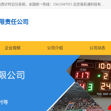
北京易彩通科技有限责任公司(2018ect.b2b168.com)主要提供陕西计时记分系统，全国统一热线：15611947915.北京易彩通科技有限责任公司有一支长期从事智能控制系统研发的高素质的队伍，具有嵌入式系统，视频系统、通信系统、网络系统，体育计时系统的知识和技能。强力打造体育比赛计时计分系统、智能升降旗系统、标准时钟系统、赛事编排及信息发布系统，为用户提供较新的，较廉价的，应用解决方案。
限责任公司
企业视频
公司介绍
公司动态