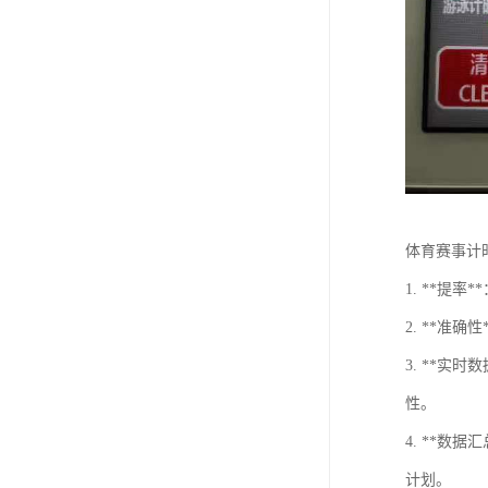
体育赛事计
1. **
2. **
3. **
性。
4. **
计划。