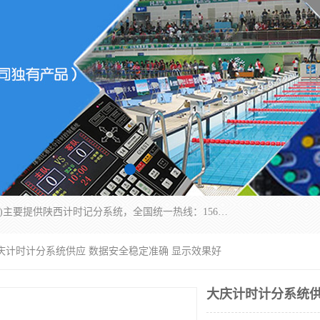
北京易彩通科技有限责任公司(2018ect.b2b168.com)主要提供陕西计时记分系统，全国统一热线：15611947915.北京易彩通科技有限责任公司有一支长期从事智能控制系统研发的高素质的队伍，具有嵌入式系统，视频系统、通信系统、网络系统，体育计时系统的知识和技能。强力打造体育比赛计时计分系统、智能升降旗系统、标准时钟系统、赛事编排及信息发布系统，为用户提供较新的，较廉价的，应用解决方案。
大庆计时计分系统供应 数据安全稳定准确 显示效果好
大庆计时计分系统供