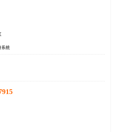
区
分系统
7915