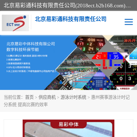
北京易彩通科技有限责任公司(2018ect.b2b168.com)主要提供陕西计时记分系统，全国统一热线：15611947915.北京易彩通科技有限责任公司有一支长期从事智能控制系统研发的高素质的队伍，具有嵌入式系统，视频系统、通信系统、网络系统，体育计时系统的知识和技能。强力打造体育比赛计时计分系统、智能升降旗系统、标准时钟系统、赛事编排及信息发布系统，为用户提供较新的，较廉价的，应用解决方案。
北京易彩通科技有限责任公司
记分系统
游泳计时系统
智能颁奖旗系统
GPS同步时钟系统
计时计分及成绩处理系统
计时记分系统
当前位置：
首页
>
供应商机
>
游泳计时系统
> 惠州赛事游泳计时记
体育场馆影像采集回放系
游泳馆水下摄影采集救生
分系统 提高比赛的效率
统
系统
标准同步时钟系统
自动升旗系统