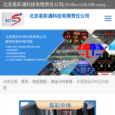
北京易彩通科技有限责任公司(2018ect.b2b168.com)主要提供陕西计时记分系统，全国统一热线：15611947915.北京易彩通科技有限责任公司有一支长期从事智能控制系统研发的高素质的队伍，具有嵌入式系统，视频系统、通信系统、网络系统，体育计时系统的知识和技能。强力打造体育比赛计时计分系统、智能升降旗系统、标准时钟系统、赛事编排及信息发布系统，为用户提供较新的，较廉价的，应用解决方案。
北京易彩通科技有限责任公司
记分系统
游泳计时系统
智能颁奖旗系统
GPS同步时钟系统
计时计分及成绩处理系统
计时记分系统
当前位置：
首页
>
供应商机
>
游泳计时系统
> 东莞游泳计时记分系
体育场馆影像采集回放系
游泳馆水下摄影采集救生
统
统
系统
标准同步时钟系统
自动升旗系统