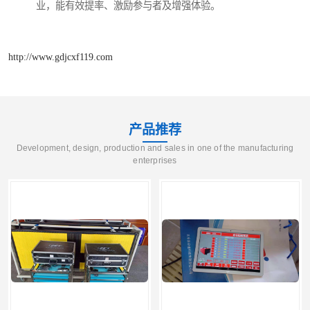
业，能有效提率、激励参与者及增强体验。
http://www.gdjcxf119.com
产品推荐
Development, design, production and sales in one of the manufacturing
enterprises