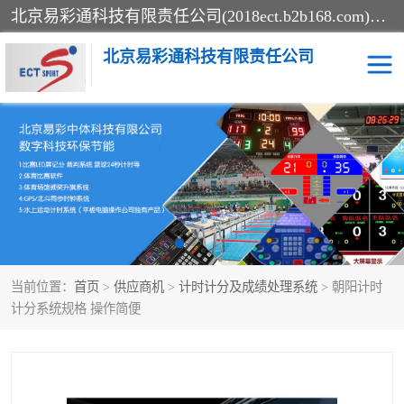
北京易彩通科技有限责任公司(2018ect.b2b168.com)主要提供陕西计时记分系统，全国统一热线：15611947915.北京易彩通科技有限责任公司有一支长期从事智能控制系统研发的高素质的队伍，具有嵌入式系统，视频系统、通信系统、网络系统，体育计时系统的知识和技能。强力打造体育比赛计时计分系统、智能升降旗系统、标准时钟系统、赛事编排及信息发布系统，为用户提供较新的，较廉价的，应用解决方案。
北京易彩通科技有限责任公司
记分系统
游泳计时系统
智能颁奖旗系统
GPS同步时钟系统
计时计分及成绩处理系统
计时记分系统
当前位置：
首页
>
供应商机
>
计时计分及成绩处理系统
> 朝阳计时
体育场馆影像采集回放系
游泳馆水下摄影采集救生
计分系统规格 操作简便
统
系统
标准同步时钟系统
自动升旗系统