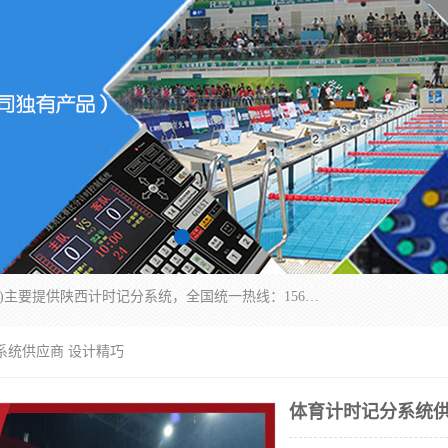
北京易彩通科技有限责任公司(2018ect.b2b168.com)主要提供陕西计时记分系统，全国统一热线：15611947915.北京易彩通科技有限责任公司有一支长期从事智能控制系统研发的高素质的队伍，具有嵌入式系统，视频系统、通信系统、网络系统，体育计时系统的知识和技能。强力打造体育比赛计时计分系统、智能升降旗系统、标准时钟系统、赛事编排及信息发布系统，为用户提供较新的，较廉价的，应用解决方案。
系统供应商 设计精巧
体育计时记分系统供