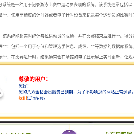
分系统是一种用于记录游泳比赛中运动员表现的系统。该系统通常包括以
计时设备**：使用高精度的计时器或者电子计时设备来记录每个运动员的比
系统**：该系统能够实时统计每位运动员的成绩，并在比赛结束后进行**。
数据管理**：包括一个用于存储和管理选手信息、成绩、**等数据的数据库
实时显示**：在比赛进行时，结果通常会在场馆的电子显示屏上实时更新，让
则遵循**：计时记分系统需要遵循国际泳联（FINA）或其他相关组织的比
结果发布**：比赛结束后，系统会生成终成绩单，并通过渠道（例如网页、社
分系统的有效性对比赛的顺利进行和结果的性至关重要。随着科技的发展