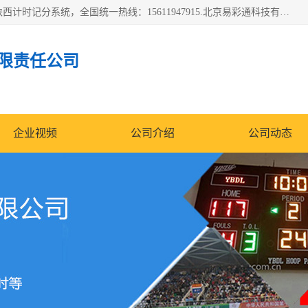
北京易彩通科技有限责任公司(2018ect.b2b168.com)主要提供陕西计时记分系统，全国统一热线：15611947915.北京易彩通科技有限责任公司有一支长期从事智能控制系统研发的高素质的队伍，具有嵌入式系统，视频系统、通信系统、网络系统，体育计时系统的知识和技能。强力打造体育比赛计时计分系统、智能升降旗系统、标准时钟系统、赛事编排及信息发布系统，为用户提供较新的，较廉价的，应用解决方案。
限责任公司
企业视频
公司介绍
公司动态