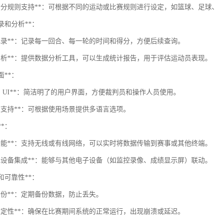
种计分规则支持**：可根据不同的运动或比赛规则进行设定，如篮球、足球
记录和分析**：
时记录**：记录每一回合、每一轮的时间和得分，方便后续查询。
据分析**：提供数据分析工具，可以生成统计报告，用于评估运动员表现。
面**：
的 UI**：简洁明了的用户界面，方便裁判员和操作人员使用。
语言支持**：可根据使用场景提供多语言选项。
**：
络功能**：支持无线或有线网络，可以实时将数据传输到赛事或其他终端。
其他设备集成**：能够与其他电子设备（如监控录像、成绩显示屏）联动。
性和可靠性**：
备份**：定期备份数据，防止丢失。
统稳定性**：确保在比赛期间系统的正常运行，出现崩溃或延迟。