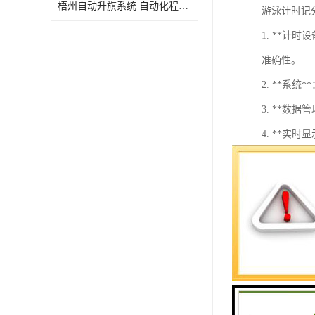
梧州自动升旗系统 自动化程度高 性价比高
游泳计时记
1. **
准确性。
2. **
3. **
4. **
5. **规
6. **
游泳计时记
技术。