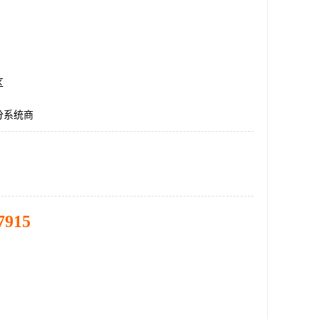
区
分系统商
7915