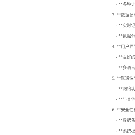
- **多
3. **数据
- **实
- **数
4. **用户界
- **友好
- **多
5. **联通性
- **网
- **与
6. **安全
- **数据
- **系