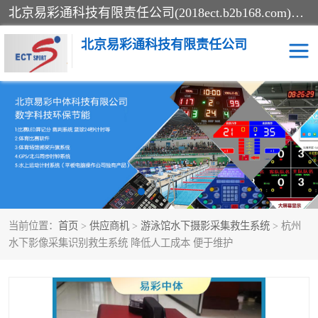
北京易彩通科技有限责任公司(2018ect.b2b168.com)主要提供陕西计时记分系统，全国统一热线：15611947915.北京易彩通科技有限责任公司有一支长期从事智能控制系统研发的高素质的队伍，具有嵌入式系统，视频系统、通信系统、网络系统，体育计时系统的知识和技能。强力打造体育比赛计时计分系统、智能升降旗系统、标准时钟系统、赛事编排及信息发布系统，为用户提供较新的，较廉价的，应用解决方案。
北京易彩通科技有限责任公司
记分系统
游泳计时系统
智能颁奖旗系统
GPS同步时钟系统
计时计分及成绩处理系统
计时记分系统
当前位置：
首页
>
供应商机
>
游泳馆水下摄影采集救生系统
> 杭州
体育场馆影像采集回放系
游泳馆水下摄影采集救生
水下影像采集识别救生系统 降低人工成本 便于维护
统
系统
标准同步时钟系统
自动升旗系统