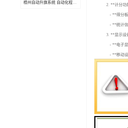
梧州自动升旗系统 自动化程度高 性价比高
2. **计分功
- **得分
- **统计
3. **显示设
- **电子
- **移
4. **输入设
- **按钮
- **传
### 常见功
1. **计
2. **暂
3. **得