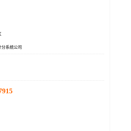
区
计分系统公司
7915