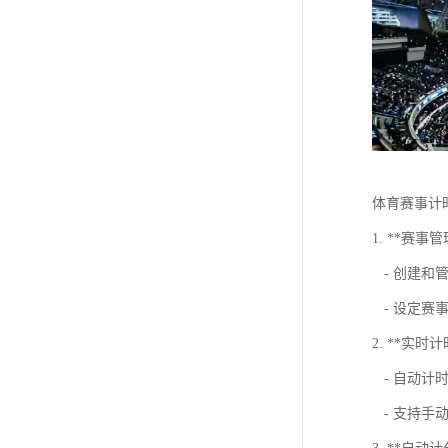
体育赛事计
1. **赛事管
- 创建和
- 设定赛
2. **实时
- 自动计
- 支持手