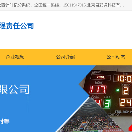
北京易彩通科技有限责任公司(2018ect.b2b168.com)主要提供陕西计时记分系统，全国统一热线：15611947915.北京易彩通科技有限责任公司有一支长期从事智能控制系统研发的高素质的队伍，具有嵌入式系统，视频系统、通信系统、网络系统，体育计时系统的知识和技能。强力打造体育比赛计时计分系统、智能升降旗系统、标准时钟系统、赛事编排及信息发布系统，为用户提供较新的，较廉价的，应用解决方案。
限责任公司
企业视频
公司介绍
公司动态