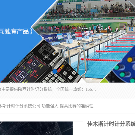
北京易彩通科技有限责任公司(2018ect.b2b168.com)主要提供陕西计时记分系统，全国统一热线：15611947915.北京易彩通科技有限责任公司有一支长期从事智能控制系统研发的高素质的队伍，具有嵌入式系统，视频系统、通信系统、网络系统，体育计时系统的知识和技能。强力打造体育比赛计时计分系统、智能升降旗系统、标准时钟系统、赛事编排及信息发布系统，为用户提供较新的，较廉价的，应用解决方案。
佳木斯计时计分系统公司 功能强大 提高比赛的准确性
佳木斯计时计分系统