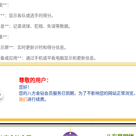
能**：
板**：显示各队或选手的得分。
信息**：记录进球、犯规、失误等数据。
备**：
显示屏**：实时更新计时和得分信息。
动设备或应用**：通过手机或平板电脑显示和更新信息。
备**：
或触摸屏**：用于手动输入得分和时间。
感器**：自动记录特定事件（如进球、犯规等）。
能
时器设置**：允许用户设置比赛的总时间、每节的时间等。
停与重启**：在必要时暂停计时器，并能够恢复计时。
分更新**：实时更新各队得分，并在必要时记录额外信息（如罚分）。