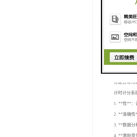
4. **回
5. **音
### 应用场
- **体育
- **电子
- **教育
- **企业
你是否有特
计时计分系
1. **
2. **
3. **
4. **